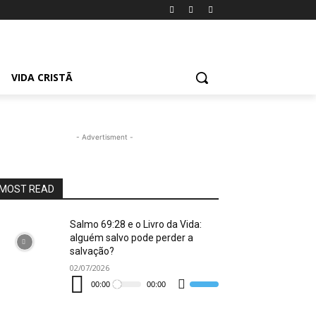
VIDA CRISTÃ
- Advertisment -
MOST READ
Salmo 69:28 e o Livro da Vida:
alguém salvo pode perder a
salvação?
02/07/2026
Tocador
de
00:00
00:00
Use
áudio
as
setas
para