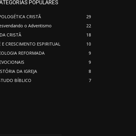
ou
ATEGORIAS POPULARES
diminuir
o
volume.
POLOGÉTICA CRISTÃ
29
esvendando o Adventismo
22
IDA CRISTÃ
18
É E CRESCIMENTO ESPIRITUAL
10
EOLOGIA REFORMADA
9
EVOCIONAIS
9
ISTÓRIA DA IGREJA
8
STUDO BÍBLICO
7