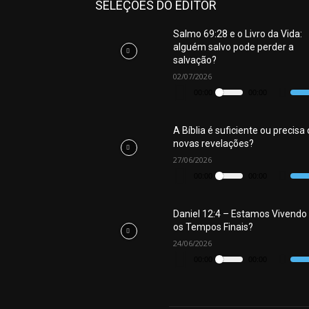
SELEÇÕES DO EDITOR
Salmo 69:28 e o Livro da Vida:
alguém salvo pode perder a
salvação?
02/07/2026
Tocador
de
00:00
00:00
Use
áudio
as
seta
para
cima
A Bíblia é suficiente ou precisa
ou
novas revelações?
para
baix
27/06/2026
Tocador
para
de
aume
00:00
00:00
Use
áudio
ou
as
dimi
seta
o
para
volu
cima
Daniel 12:4 – Estamos Vivendo
ou
os Tempos Finais?
para
baix
24/06/2026
Tocador
para
de
aume
00:00
00:00
Use
áudio
ou
as
dimi
seta
o
para
volu
cima
ou