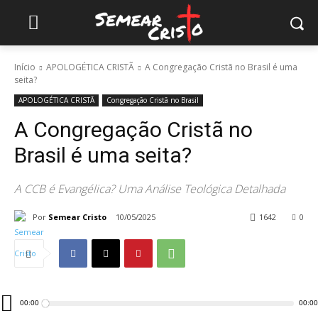
Início
APOLOGÉTICA CRISTÃ
A Congregação Cristã no Brasil é uma
seita?
APOLOGÉTICA CRISTÃ
Congregação Cristã no Brasil
A Congregação Cristã no
Brasil é uma seita?
A CCB é Evangélica? Uma Análise Teológica Detalhada
Por
Semear Cristo
10/05/2025
1642
0
Tocador
00:00
00:00
de