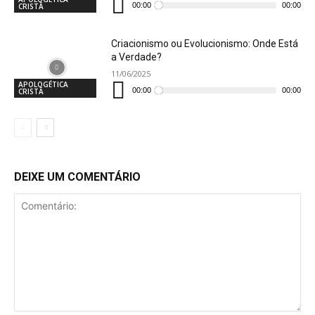
de
00:00
00:00
CRISTÃ
áudio
Criacionismo ou Evolucionismo: Onde Está
a Verdade?
11/06/2025
Tocador
APOLOGÉTICA
de
00:00
00:00
CRISTÃ
áudio
DEIXE UM COMENTÁRIO