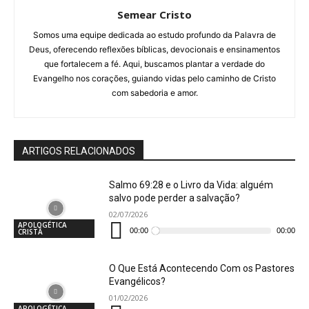
Semear Cristo
Somos uma equipe dedicada ao estudo profundo da Palavra de
Deus, oferecendo reflexões bíblicas, devocionais e ensinamentos
que fortalecem a fé. Aqui, buscamos plantar a verdade do
Evangelho nos corações, guiando vidas pelo caminho de Cristo
com sabedoria e amor.
ARTIGOS RELACIONADOS
Salmo 69:28 e o Livro da Vida: alguém
salvo pode perder a salvação?
02/07/2026
Tocador
APOLOGÉTICA
de
00:00
00:00
CRISTÃ
áudio
O Que Está Acontecendo Com os Pastores
Evangélicos?
01/02/2026
Tocador
APOLOGÉTICA