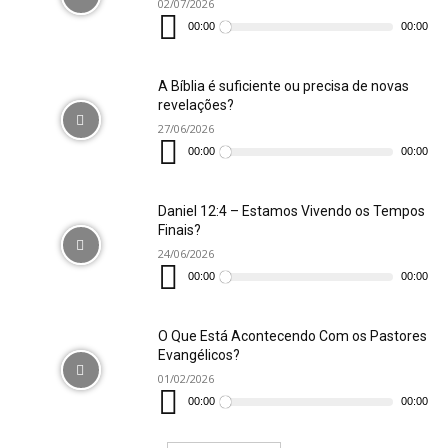
02/07/2026
Tocador
de
00:00
00:00
áudio
A Bíblia é suficiente ou precisa de novas
revelações?
27/06/2026
Tocador
de
00:00
00:00
áudio
Daniel 12:4 – Estamos Vivendo os Tempos
Finais?
24/06/2026
Tocador
de
00:00
00:00
áudio
O Que Está Acontecendo Com os Pastores
Evangélicos?
01/02/2026
Tocador
de
00:00
00:00
áudio