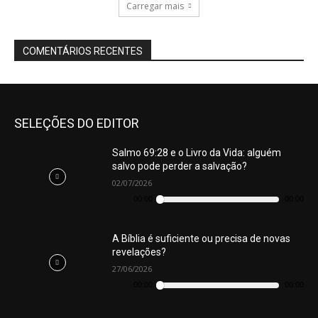
Carregar mais
COMENTÁRIOS RECENTES
SELEÇÕES DO EDITOR
Salmo 69:28 e o Livro da Vida: alguém
salvo pode perder a salvação?
02/07/2026
Tocador
de
00:00
00:00
áudio
A Bíblia é suficiente ou precisa de novas
revelações?
27/06/2026
Tocador
de
00:00
00:00
áudio