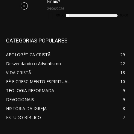
Finais?
24/06/2026
Tocador
de
00:00
00:00
áudio
CATEGORIAS POPULARES
APOLOGÉTICA CRISTÃ
29
Desvendando o Adventismo
22
VIDA CRISTÃ
18
FÉ E CRESCIMENTO ESPIRITUAL
10
TEOLOGIA REFORMADA
9
DEVOCIONAIS
9
HISTÓRIA DA IGREJA
8
ESTUDO BÍBLICO
7