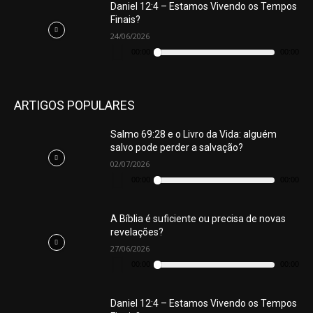
Daniel 12:4 – Estamos Vivendo os Tempos
Finais?
24/06/2026
Tocador
de
00:00
00:00
áudio
ARTIGOS POPULARES
Salmo 69:28 e o Livro da Vida: alguém
salvo pode perder a salvação?
02/07/2026
Tocador
de
00:00
00:00
áudio
A Bíblia é suficiente ou precisa de novas
revelações?
27/06/2026
Tocador
de
00:00
00:00
áudio
Daniel 12:4 – Estamos Vivendo os Tempos