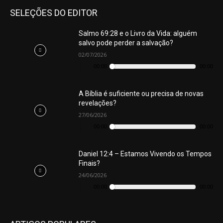
SELEÇÕES DO EDITOR
Salmo 69:28 e o Livro da Vida: alguém
salvo pode perder a salvação?
02/07/2026
Tocador
de
00:00
00:00
áudio
A Bíblia é suficiente ou precisa de novas
revelações?
27/06/2026
Tocador
de
00:00
00:00
áudio
Daniel 12:4 – Estamos Vivendo os Tempos
Finais?
24/06/2026
Tocador
de
00:00
00:00
áudio