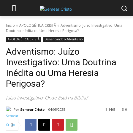
Início
APOLOGÉTICA CRISTÃ
Adventismo: Juízo Investigativo: Uma
Doutrina Inédita ou Uma Heresia Perigosa?
APOLOGÉTICA CRISTÃ
Desvendando o Adventismo
Adventismo: Juízo
Investigativo: Uma Doutrina
Inédita ou Uma Heresia
Perigosa?
Juízo Investigativo: Onde Está na Bíblia?
Por
Semear Cristo
04/05/2025
1468
0