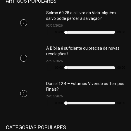
ARTIGOS POPULARES
Salmo 69:28 e o Livro da Vida: alguém
salvo pode perder a salvação?
02/07/2026
Tocador
de
00:00
00:00
áudio
A Bíblia é suficiente ou precisa de novas
revelações?
27/06/2026
Tocador
de
00:00
00:00
áudio
Daniel 12:4 – Estamos Vivendo os Tempos
Finais?
24/06/2026
Tocador
de
00:00
00:00
áudio
CATEGORIAS POPULARES