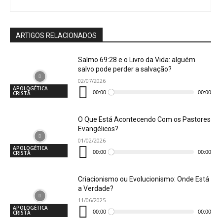
ARTIGOS RELACIONADOS
Salmo 69:28 e o Livro da Vida: alguém
salvo pode perder a salvação?
02/07/2026
Tocador
APOLOGÉTICA
de
00:00
00:00
CRISTÃ
áudio
O Que Está Acontecendo Com os Pastores
Evangélicos?
01/02/2026
Tocador
APOLOGÉTICA
de
00:00
00:00
CRISTÃ
áudio
Criacionismo ou Evolucionismo: Onde Está
a Verdade?
11/06/2025
Tocador
APOLOGÉTICA
de
00:00
00:00
CRISTÃ
áudio