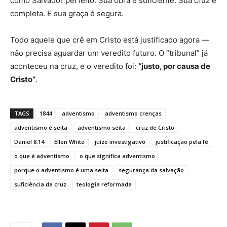
como Salvador perfeito. Sua obra é suficiente. Sua cruz é
completa. E sua graça é segura.
Todo aquele que crê em Cristo está justificado agora —
não precisa aguardar um veredito futuro. O “tribunal” já
aconteceu na cruz, e o veredito foi:
“justo, por causa de
Cristo”
.
TAGS
1844
adventismo
adventismo crenças
adventismo é seita
adventismo seita
cruz de Cristo
Daniel 8:14
Ellen White
juízo investigativo
justificação pela fé
o que é adventismo
o que significa adventismo
porque o adventismo é uma seita
segurança da salvação
suficiência da cruz
teologia reformada