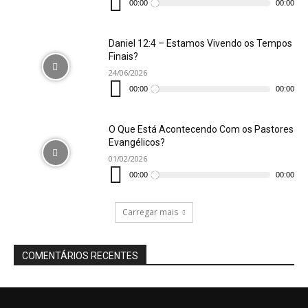
de
00:00
00:00
áudio
Daniel 12:4 – Estamos Vivendo os Tempos
Finais?
24/06/2026
Tocador
de
00:00
00:00
áudio
O Que Está Acontecendo Com os Pastores
Evangélicos?
01/02/2026
Tocador
de
00:00
00:00
áudio
Carregar mais
COMENTÁRIOS RECENTES