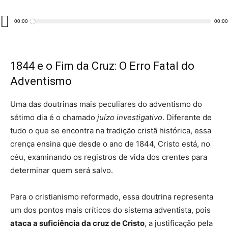
Tocador
00:00
00:00
de
áudio
1844 e o Fim da Cruz: O Erro Fatal do
Adventismo
Uma das doutrinas mais peculiares do adventismo do
sétimo dia é o chamado
juízo investigativo
. Diferente de
tudo o que se encontra na tradição cristã histórica, essa
crença ensina que desde o ano de 1844, Cristo está, no
céu, examinando os registros de vida dos crentes para
determinar quem será salvo.
Para o cristianismo reformado, essa doutrina representa
um dos pontos mais críticos do sistema adventista, pois
ataca a suficiência da cruz de Cristo
, a justificação pela