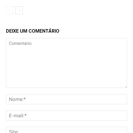
DEIXE UM COMENTÁRIO
Comentário:
No
E-
mai
Sit