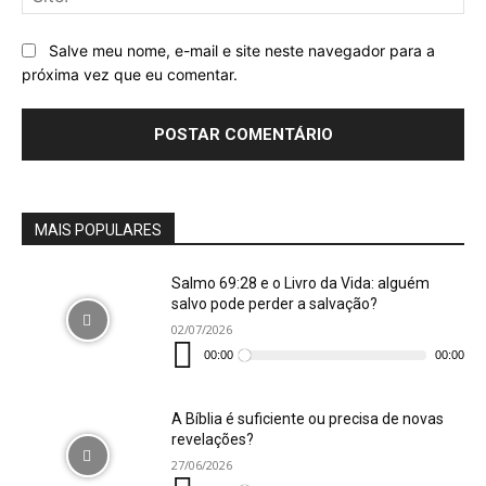
Salve meu nome, e-mail e site neste navegador para a
próxima vez que eu comentar.
MAIS POPULARES
Salmo 69:28 e o Livro da Vida: alguém
salvo pode perder a salvação?
02/07/2026
Tocador
de
00:00
00:00
áudio
A Bíblia é suficiente ou precisa de novas
revelações?
27/06/2026
Tocador