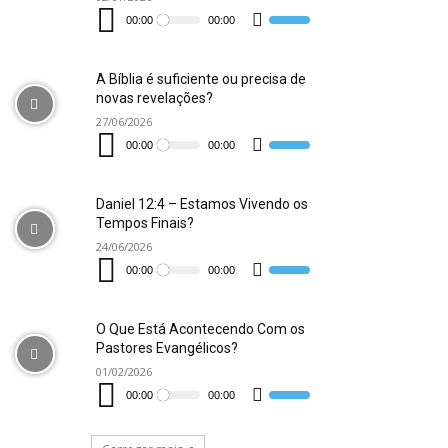
Tocador
de
00:00
00:00
Use
áudio
as
setas
para
cima
A Bíblia é suficiente ou precisa de
ou
novas revelações?
para
baixo
27/06/2026
para
Tocador
aumentar
de
00:00
00:00
Use
ou
áudio
as
diminuir
setas
o
para
volume.
cima
Daniel 12:4 – Estamos Vivendo os
ou
Tempos Finais?
para
baixo
24/06/2026
para
Tocador
aumentar
de
00:00
00:00
Use
ou
áudio
as
diminuir
setas
o
para
volume.
cima
O Que Está Acontecendo Com os
ou
Pastores Evangélicos?
para
baixo
01/02/2026
para
Tocador
aumentar
de
00:00
00:00
Use
ou
áudio
as
diminuir
setas
o
para
volume.