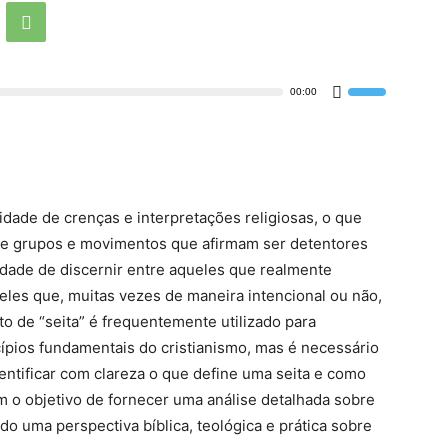
00:00
Use
as
setas
para
cima
ou
dade de crenças e interpretações religiosas, o que
para
de grupos e movimentos que afirmam ser detentores
baixo
para
dade de discernir entre aqueles que realmente
aumentar
les que, muitas vezes de maneira intencional ou não,
ou
ito de “seita” é frequentemente utilizado para
diminuir
ípios fundamentais do cristianismo, mas é necessário
o
volume.
ntificar com clareza o que define uma seita e como
m o objetivo de fornecer uma análise detalhada sobre
do uma perspectiva bíblica, teológica e prática sobre