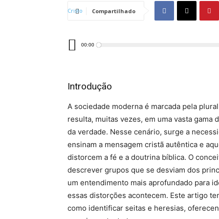
Compartilhado
Tocador
00:00
de
áudio
Introdução
A sociedade moderna é marcada pela plurali
resulta, muitas vezes, em uma vasta gama 
da verdade. Nesse cenário, surge a necessi
ensinam a mensagem cristã autêntica e aque
distorcem a fé e a doutrina bíblica. O conce
descrever grupos que se desviam dos princ
um entendimento mais aprofundado para ide
essas distorções acontecem. Este artigo te
como identificar seitas e heresias, oferecen